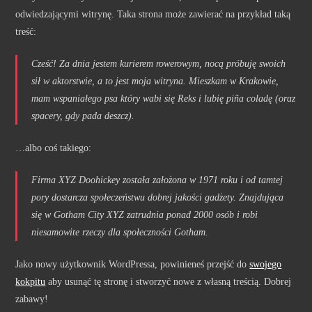
odwiedzającymi witrynę. Taka strona może zawierać na przykład taką
treść:
Cześć! Za dnia jestem kurierem rowerowym, nocą próbuję swoich
sił w aktorstwie, a to jest moja witryna. Mieszkam w Krakowie,
mam wspaniałego psa który wabi się Reks i lubię piña coladę (oraz
spacery, gdy pada deszcz).
…albo coś takiego:
Firma XYZ Doohickey została założona w 1971 roku i od tamtej
pory dostarcza społeczeństwu dobrej jakości gadżety. Znajdująca
się w Gotham City XYZ zatrudnia ponad 2000 osób i robi
niesamowite rzeczy dla społeczności Gotham.
Jako nowy użytkownik WordPressa, powinieneś przejść do
swojego
kokpitu
aby usunąć tę stronę i stworzyć nowe z własną treścią. Dobrej
zabawy!